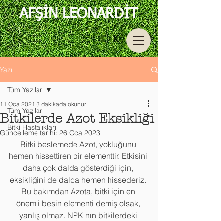
AFŞİN LEONARDİT
Yazı
Tüm Yazılar
11 Oca 2021
3 dakikada okunur
Tüm Yazılar
Bitkilerde Azot Eksikliği
Bitki Hastalıkları
Güncelleme tarihi:
26 Oca 2023
Bitki beslemede Azot, yokluğunu 
hemen hissettiren bir elementtir. Etkisini 
daha çok dalda gösterdiği için, 
eksikliğini de dalda hemen hissederiz. 
Bu bakımdan Azota, bitki için en 
önemli besin elementi demiş olsak, 
yanlış olmaz. NPK nın bitkilerdeki 