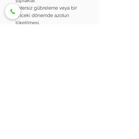
topraklar.
Yetersiz gübreleme veya bir 
önceki dönemde azotun 
tüketilmesi.
Bitkide kök gelişiminin yetersizliği.
Azot noksanlığında bitkilerde, büyüme 
ve gelişme hızlı bir şekilde yavaşlar, 
bitki küçük kalır. Sürgün sayısı az ve 
sürgün boyu normalden kısadır. 
İlerlemiş azot noksanlığında sürgünler 
kıvrılarak aşağı doğru büyür. Yapraklar 
küçülerek vaktinden önce dökülür ve 
ağır kloroz (sararma) görülür. Bitki 
yaşlılık hormonu salgılar ve kök 
gelişimi zayıftır. İnce ve zayıf kökler 
görülür. Azot noksanlığı öncelikle 
kendini yaşlı yapraklarda gösterir. Bu, 
azotun bitkide hareketli olmasından 