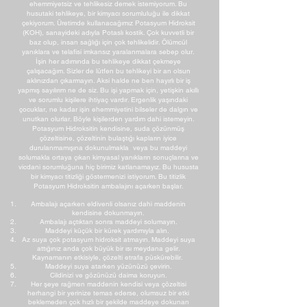
ehemmiyetsiz ve tehlikesiz demek istemiyorum. Bu
husutaki tehlikeye, bir kimyacı sorumluluğu ile dikkat
çekiyorum. Üretimde kullanacağımız Potasyum Hidroksit
(KOH), sanayideki adıyla Potaslı kostik. Çok kuvvetli bir
baz olup, insan sağlığı için çok tehlikelidir. Ölümcül
yanıklara ve telafisi imkansız yaralanmalara sebep olur.
İşin her adımında bu tehlikeye dikkat çekmeye
çalışacağım. Sizler de lütfen bu tehlikeyi bir an olsun
aklınızdan çıkarmayın. Aksi halde ne ben hayırlı bir iş
yapmış sayılırım ne de siz. Bu işi yapmak için, yetişkin akıllı
ve sorumlu kişilere ihtiyaç vardır. Ergenlik yaşındaki
çocuklar, ne kadar işin ehemmiyetini bilseler de dalgın ve
unutkan olurlar. Böyle kişilerden yardım dahi istemeyin.
Potasyum Hidroksitin kendisine, suda çözünmüş
çözeltisine, çözeltinin bulaştığı kapların iyice
durulanmamışına dokunulmakla veya bu maddeyi
solumakla ortaya çıkan kimyasal yanıkların sonuçlarına ve
vicdani sorumluğuna hiç birimiz katlanamayız. Bu hususta
bir kimyacı titizliği göstermenizi istiyorum. Bu titizlik
Potasyum Hidroksitin ambalajını açarken başlar.
Ambalajı açarken eldivenli olsanız dahi maddenin
kendisine dokunmayın.
Ambalajı açtıktan sonra maddeyi solumayın.
Maddeyi küçük bir kürek yardımıyla alın.
Az suya çok potasyum hidroksit atmayın. Maddeyi suya
attığınız anda çok büyük bir ısı meydana gelir.
Kaynamanın etkisiyle, çözelti etrafa püskürebilir.
Maddeyi suya atarken yüzünüzü çevirin.
Cildinizi ve gözünüzü daima koruyun.
Her şeye rağmen maddenin kendisi veya çözeltisi
herhangi bir yerinize temas ederse, olumsuz bir etki
beklemeden çok hızlı bir şekilde maddeye dokunan