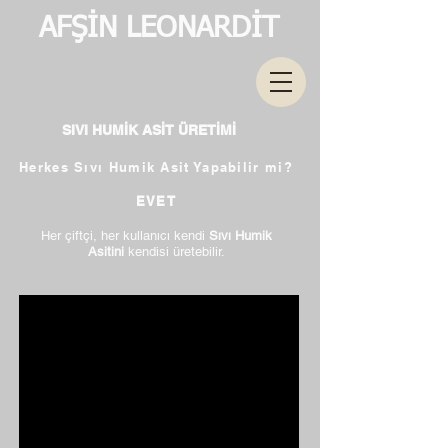
AFŞİN LEONARDİT
SIVI HUMİK ASİT ÜRETİMİ
Herkes Sıvı Humik Asit Yapabilir mi?
EVET
Her çiftçi, her kullanıcı kendi
Sıvı Humik
Asitini
kendisi üretebilir.