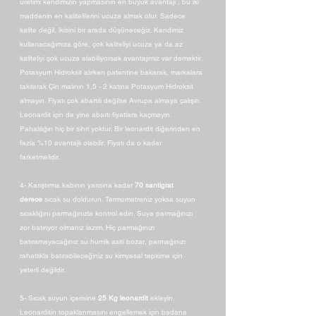
üretimi kendimizin yapmasının en büyük avantajı , bu iki
maddenin en kalitelilerini ucuza almak olur. Sadece
kalite değil, ikisini bir arada düşüneceğiz. Kendimiz
kullanacağımıza göre, çok kaliteliyi ucuza ya da az
kaliteliyi çok ucuza alabiliyorsak avantajımız var demektir.
Potasyum Hidroksit alırken patentine bakarak, markalara
takılarak Çin malının 1,5 - 2 katına Potasyum Hidroksit
almayın. Fiyatı çok abartılı değilse Avrupa almaya çalışın.
Leonardit için de yine abartı fiyatlara kaçmayın.
Pahalılığın hiç bir sihri yoktur. Bir leonardit diğerinden en
fazla %10 avantajlı olabilir. Fiyatı da o kadar
farketmelidir.
4- Karıştırma kabının yarısına kadar
70 santigrat
derece
sıcak su doldurun. Termometreniz yoksa suyun
sıcaklığını parmağınızla kontrol edin. Suya parmağınızı
zor batırıyor olmanız lazım. Hiç parmağınızı
batıramayacağınız su humik asiti bozar, parmağınızı
rahatlıkla batırabileceğiniz su kimyasal tepkime için
yeterli değildir.
5- Sıcak suyun içerisine
25 Kg leonardit
ekleyin.
Leonarditin topaklanmasını engellemek için badana