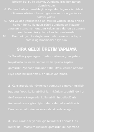
bölgeyi bol su ile yıkayın. Durulama işini her zaman
abartılı yapın.
Kaplara bulaşan maddeyi de aşırı durulayarak temizleyin.
Olumsuz etkilerini hemen göremeseniz de gecikince
telafisi yoktur.
Asit ve Baz yanıklarında en etkili ilk yardım, kaza anında
hemen bol su ile uzun süreli durulamadır. Kazanın
zararlarını tamamen ortadan kaldırmasa da, en az zararla
kurtulmanın tek yolu bol su ile durulamadır.
Bunu okuyan kardeşlerimin üretim esnasında hiçbir
zarara uğramamasını diliyorum.
SIRA GELDİ ÜRETİM YAPMAYA
1- Öncelikle yapacağımız üretim miktarına göre yeterli
büyüklükte su ısıtma kapları ve karıştırma kapları
gereklidir. Piyasada bulunan 200 Litrelik varilleri ortadan
ikiye keserek kullanmak, en ucuz yöntemdir.
2- Karıştırıcı olarak, tüyleri çok yumuşak olmayan eski bir
badana fırçası kullanabilirsiniz. İmkânlarınız dahilinde her
türlü motorlu karıştırıcılar kullanabilir, hedeflediğiniz
üretim miktarına göre, işinizi daha da geliştirebilirsiniz.
Ben, en amatör üretimi esas alarak anlatacağım.
3- Sıvı Humik Asit yapımı için bir miktar Leonardit, bir
miktar da Potasyum Hidroksit gereklidir. Bu aşamada