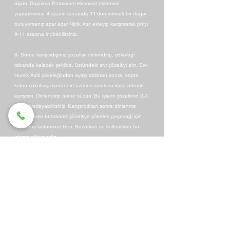
ölçün. Düşükse Potasyum Hidroksit eklemesi
yapabilirsiniz. 4 saatin sonunda 11'den yüksek bir değer
buluyorsanız azar azar Nitrik Asit ekleyip karıştırarak ph'yı
9-11 arasına indirebilirsiniz.
8- Sonra karıştırdığınız çözeltiyi dinlendirip, çökeleği
tabanda kalacak şekilde, üstündeki sıvı çözeltiyi alın. Sıvı
Humik Asiti çökeleğinden ayırıp aldıktan sonra, kapta
kalan çökelmiş maddenin üzerine sıcak su ilave ederek
karıştırın. Dinlendirip tekrar süzün. Bu işlemi çözeltinin 2-3
kez tekrarlayabilirsiniz. Karıştırdıktan sonra dinlenme
süresini kısa tutarsanız çözeltiye çökelek geçeceği için
damlama sisteminizi tıkar. Süzerken ve kullanırken bu
işleme dikkat edin.
9- Eğer pH metreniz ve Nitrik asitiniz yoksa, tedbir için
çok Leonardit, az Potasyum Hidroksit kullanarak
üretmenizi öneririz. Potasyum Hidroksiti fazla
kullanırsanız, ölçmek için pH metreniz ve pH'yı düşürmek
için Nitrik Asitiniz yoksa yüksek pH lı ve tehlikeli bir ürün
elde edersiniz. Kullanım esnasında bile, hem size hem
de bitkilerinize tehlike arz eder.