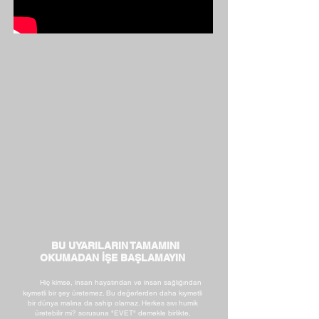
BU UYARILARIN TAMAMINI
OKUMADAN İŞE BAŞLAMAYIN
Hiç kimse, insan hayatından ve insan sağlığından
kıymetli bir şey üretemez. Bu değerlerden daha kıymetli
bir dünya malına da sahip olamaz. Herkes sıvı humik
üretebilir mi? sorusuna "EVET" demekle birlikte,