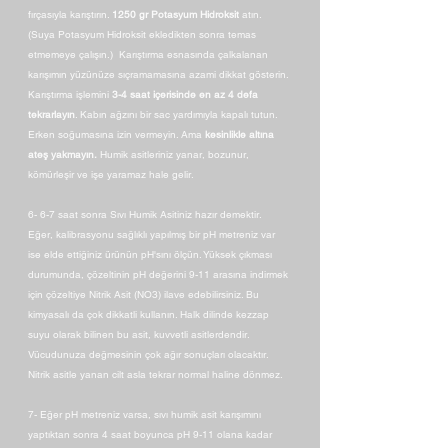
fırçasıyla karıştırın.
1250 gr Potasyum Hidroksit
atın.
(Suya Potasyum Hidroksit ekledikten sonra temas
etmemeye çalışın.) Karıştırma esnasında çalkalanan
karışımın yüzünüze sıçramamasına azami dikkat gösterin.
Karıştırma işlemini
3-4 saat içerisinde en az 4 defa
tekrarlayın
. Kabın ağzını bir sac yardımıyla kapalı tutun.
Erken soğumasına izin vermeyin. Ama
kesinlikle altına
ateş yakmayın.
Humik asitleriniz yanar, bozunur,
kömürleşir ve işe yaramaz hale gelir.
6- 6-7 saat sonra Sıvı Humik Asitiniz hazır demektir.
Eğer, kalibrasyonu sağlıklı yapılmış bir pH metreniz var
ise elde ettiğiniz ürünün pH'sını ölçün. Yüksek çıkması
durumunda, çözeltinin pH değerini 9-11 arasına indirmek
için çözeltiye Nitrik Asit (NO3) ilave edebilirsiniz. Bu
kimyasalı da çok dikkatli kullanın. Halk dilinde kezzap
suyu olarak bilinen bu asit, kuvvetli asitlerdendir.
Vücudunuza değmesinin çok ağır sonuçları olacaktır.
Nitrik asitle yanan cilt asla tekrar normal haline dönmez.
7- Eğer pH metreniz varsa, sıvı humik asit karışımını
yaptıktan sonra 4 saat boyunca pH 9-11 olana kadar