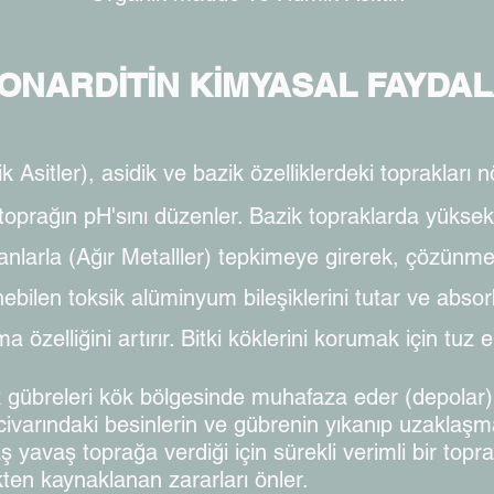
ONARDİTİN KİMYASAL FAYDAL
Asitler), asidik ve bazik özelliklerdeki toprakları n
k toprağın pH'sını düzenler. Bazik topraklarda yüksek
anlarla (Ağır Metalller) tepkimeye girerek, çözünmey
ebilen toksik alüminyum bileşiklerini tutar ve abso
zelliğini artırır. Bitki köklerini korumak için tuz er
k gübreleri kök bölgesinde muhafaza eder (depolar) v
 civarındaki besinlerin ve gübrenin yıkanıp uzaklaşm
yavaş toprağa verdiği için sürekli verimli bir toprak
ten kaynaklanan zararları önler.