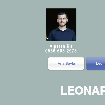
Alperen Kır
0536 606 2973
Ana Sayfa
Leona
LEONAR