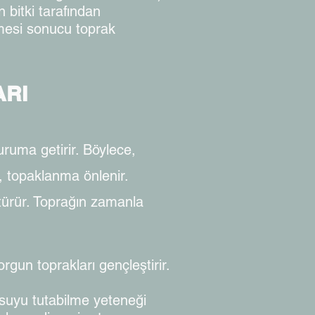
bitki tarafından
kmesi sonucu toprak
ARI
duruma getirir. Böylece,
r, topaklanma önlenir.
ştürür. Toprağın zamanla
orgun toprakları gençleştirir.
ki suyu tutabilme yeteneği