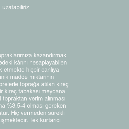
uzatabiliriz.
 topraklarımıza kazandırmak
deki kârını hesaplayabilen
ok etmekte hiçbir canlıya
ganik madde miktarının
brelerle toprağa atılan kireç
bir kireç tabakası meydana
i topraktan verim alınması
ama %3,5-4 olması gereken
tür. Hiç vermeden sürekli
şmektedir. Tek kurtarıcı