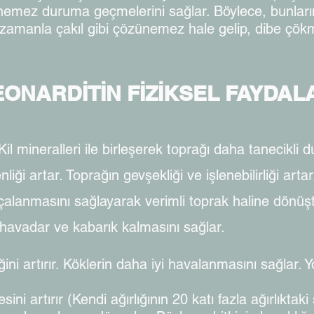
emez duruma geçmelerini sağlar. Böylece, bunların 
n zamanla çakıl gibi çözünemez hale gelip, dibe çö
EONARDİTİN FİZİKSEL FAYDAL
Kil mineralleri ile birleşerek toprağı daha tanecikli 
iği artar. Toprağın gevşekliği ve işlenebilirliği arta
arçalanmasını sağlayarak verimli toprak haline dönü
havadar ve kabarık kalmasını sağlar.
ni artırır. Köklerin daha iyi havalanmasını sağlar. Y
ini artırır (Kendi ağırlığının 20 katı fazla ağırlıkta