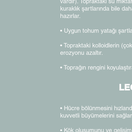
vardır). Topraktaki su miktar
kuraklık şartlarında bile da
hazırlar.
• Uygun tohum yatağı şartlar
• Topraktaki kolloidlerin (ço
erozyonu azaltır.
• Toprağın rengini koyulaştı
LE
• Hücre bölünmesini hızlandır
kuvvetli büyümelerini sağlar
• Kök oluşumunu ve gelişimin