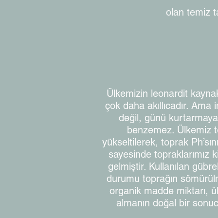
olan temiz t
Ülkemizin leonardit kaynak
çok daha akıllıcadır. Ama
değil, günü kurtarmaya ç
benzemez. Ülkemiz top
yükseltilerek, toprak Ph’sın
sayesinde topraklarımız k
gelmiştir. Kullanılan güb
durumu toprağın sömürülm
organik madde miktarı, ü
almanın doğal bir sonuc