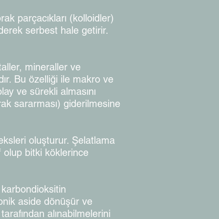
ak parçacıkları (kolloidler)
erek serbest hale getirir.
aller, mineraller ve
r. Bu özelliği ile makro ve
olay ve sürekli almasını
aprak sararması) giderilmesine
eksleri oluşturur. Şelatlama
olup bitki köklerince
 karbondioksitin
bonik aside dönüşür ve
tarafından alınabilmelerini