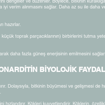
ını dengeler ve düzenler. Böylece, bitkinin kuraklığa
ha iyi verim alınmasını sağlar. Daha az su ile daha v
ı hazırlar.
k küçük toprak parçacıklarının) birbirlerini tutma yete
rarak daha fazla güneş enerjisinin emilmesini sağlar
ONARDİTİN BİYOLOJİK FAYDAL
ır. Dolaysıyla, bitkinin büyümesi ve gelişmesi de hız
.
i hızlandırır. Kökleri kuvvetlendirir. Köklerin, özel