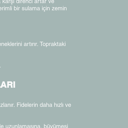
 karşı direnci artar ve
erimli bir sulama için zemin
neklerini artırır. Topraktaki
.
ARI
lanır. Fidelerin daha hızlı ve
likle uzunlamasına, büyümesi