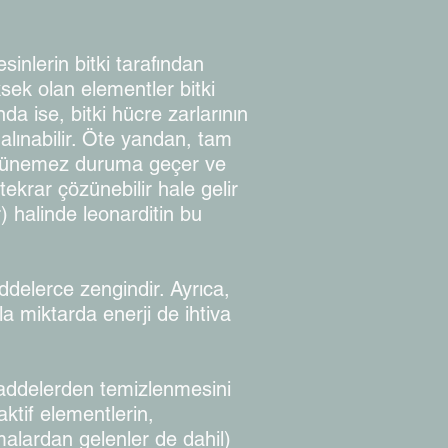
sinlerin bitki tarafından
ksek olan elementler bitki
a ise, bitki hücre zarlarının
alınabilir. Öte yandan, tam
e çözünemez duruma geçer ve
ekrar çözünebilir hale gelir
r) halinde leonarditin bu
addelerce zengindir. Ayrıca,
a miktarda enerji de ihtiva
li maddelerden temizlenmesini
ktif elementlerin,
amalardan gelenler de dahil)