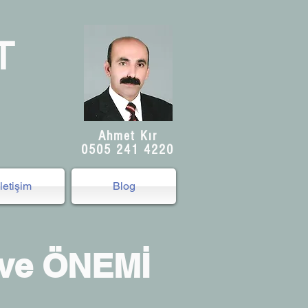
T
Ahmet Kır
0505 241 4220
İletişim
Blog
 ve
ÖNEMİ