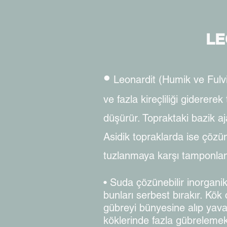
LE
•
Leonardit (Humik ve Fulvik 
ve fazla kireçliliği giderere
düşürür. Topraktaki bazik aj
Asidik topraklarda ise çözün
tuzlanmaya karşı tamponlama ö
• Suda çözünebilir inorgani
bunları serbest bırakır. Kök
gübreyi bünyesine alıp yavaş 
köklerinde fazla gübrelemek