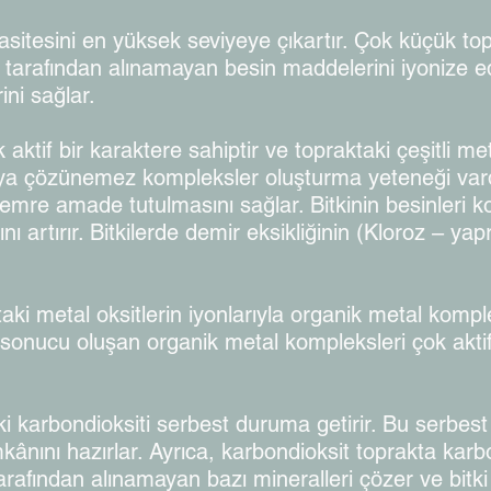
sitesini en yüksek seviyeye çıkartır. Çok küçük topr
i tarafından alınamayan besin maddelerini iyonize ed
ini sağlar.
aktif bir karaktere sahiptir ve topraktaki çeşitli met
veya çözünemez kompleksler oluşturma yeteneği vardı
n emre amade tutulmasını sağlar. Bitkinin besinleri k
nı artırır. Bitkilerde demir eksikliğinin (Kloroz – y
taki metal oksitlerin iyonlarıyla organik metal kompl
 sonucu oluşan organik metal kompleksleri çok aktif 
eki karbondioksiti serbest duruma getirir. Bu serbest
mkânını hazırlar. Ayrıca, karbondioksit toprakta kar
tarafından alınamayan bazı mineralleri çözer ve bitki 