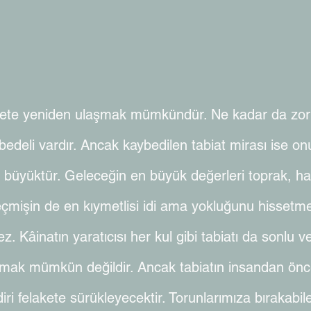
ete yeniden ulaşmak mümkündür. Ne kadar da zor o
 bedeli vardır. Ancak kaybedilen tabiat mirası ise o
k büyüktür. Geleceğin en büyük değerleri toprak, h
çmişin de en kıymetlisi idi ama yokluğunu hissetme
. Kâinatın yaratıcısı her kul gibi tabiatı da sonlu v
tmak mümkün değildir. Ancak tabiatın insandan önc
 diri felakete sürükleyecektir. Torunlarımıza bıraka