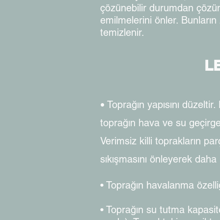
çözünebilir durumdan çözün
emilmelerini önler. Bunları
temizlenir.
L
Toprağın yapısını düzeltir. 
•
toprağın hava ve su geçirgenl
Verimsiz killi toprakların p
sıkışmasını önleyerek daha 
• Toprağın havalanma özelliği
• Toprağın su tutma kapasites