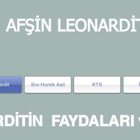
AFŞİN LEONARDİ
rdit
Sıvı Humik Asit
KTS
DİTİN FAYDALARI