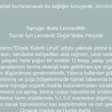
abiatı kurtaramasak da sağlığını koruyarak, ömrünü 
Toprağın dostu Leonardittir.
Toprak İçin Leonardit Doğal Yedek Parçadır
larını “Düşük Kalorili Linyit” adıyla yakmak yerine
 insan, kendisine bahşedilen akla rağmen, uzun vade
alışan, nefsi yoğun bir varlıktır. O kesip, yakıp, y
raklarının tarıma elverişli hale getirilmesi için or
ın düşürülmesi gerekmektedir. Yıllarca kullanılan gü
irlenmiş ve çoğu bölgelerimizde toprak tabanında 
relerle toprağa organik madde kazandırmadan sürekl
esine yol açmış, tarıma uygun topraklarda ortal
lkemiz tarım arazilerinde %1,5-2 oranlarına düşmüş
u olarak topraklarımız kan kaybetmekte ve can çeki
Organik madde ve Humik Asittir.