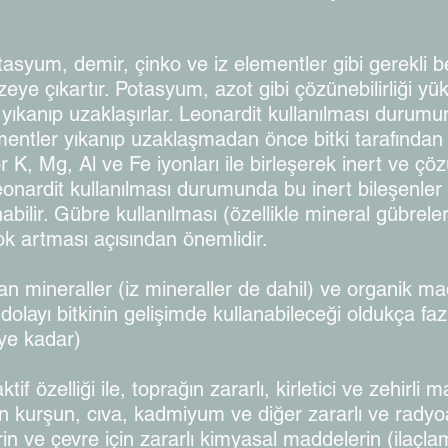
tasyum, demir, çinko ve iz elementler gibi gerekli be
eye çıkartır. Potasyum, azot gibi çözünebilirliği yü
kanıp uzaklaşırlar. Leonardit kullanılması durumund
ementler yıkanıp uzaklaşmadan önce bitki tarafından 
for K, Mg, Al ve Fe iyonları ile birleşerek inert v
eonardit kullanılması durumunda bu inert bileşenler t
ınabilir. Gübre kullanılması (özellikle mineral gübrele
çok artması açısından önemlidir.
 olan mineraller (iz mineraller de dahil) ve organik m
layı bitkinin gelişimde kullanabileceği oldukça fazl
ye kadar)
tif özelliği ile, toprağın zararlı, kirletici ve zehir
n kurşun, cıva, kadmiyum ve diğer zararlı ve radyoa
erin ve çevre için zararlı kimyasal maddelerin (ilaçl