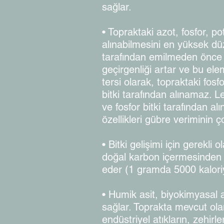
sağlar.
• Topraktaki azot, fosfor, po
alınabilmesini en yüksek düz
tarafından emilmeden önce yı
geçirgenliği artar ve bu el
tersi olarak, topraktaki fos
bitki tarafından alınamaz. L
ve fosfor bitki tarafından al
özellikleri gübre veriminin 
• Bitki gelişimi için gerekli
doğal karbon içermesinden do
eder (1 gramda 5000 kalori
• Humik asit, biyokimyasal ak
sağlar. Toprakta mevcut ola
endüstriyel atıkların, zehirl