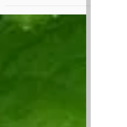
Bitki beslemede Azot, yokluğunu hemen
hissettiren bir elementtir. Etkisini daha çok
dalda gösterdiği için, eksikliğini de dalda
hemen...