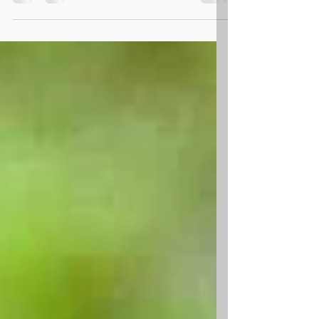
elementlerdendir. Yani bitkilerin en yüksek
miktarda, NPK...